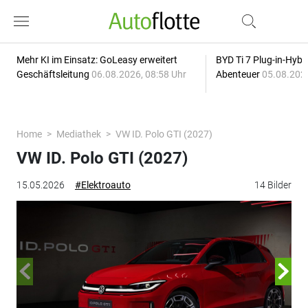
Mehr KI im Einsatz: GoLeasy erweitert
BYD Ti 7 Plug-in-Hybri
Geschäftsleitung
06.08.2026, 08:58 Uhr
Abenteuer
05.08.2026
Home
Mediathek
VW ID. Polo GTI (2027)
VW ID. Polo GTI (2027)
15.05.2026
#Elektroauto
14 Bilder