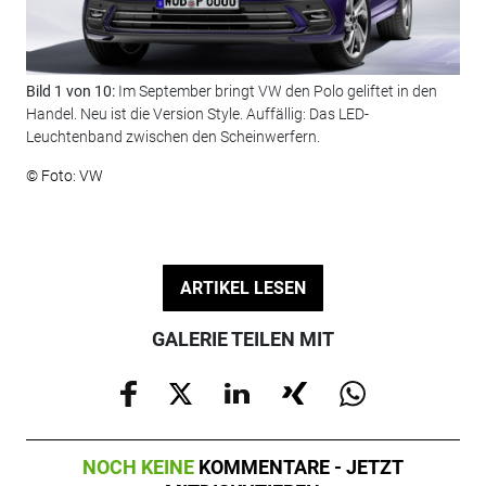
Bild 1 von 10:
Im September bringt VW den Polo geliftet in den
Bil
Handel. Neu ist die Version Style. Auffällig: Das LED-
sic
Leuchtenband zwischen den Scheinwerfern.
© F
© Foto: VW
ARTIKEL LESEN
GALERIE TEILEN MIT
NOCH KEINE
KOMMENTARE - JETZT