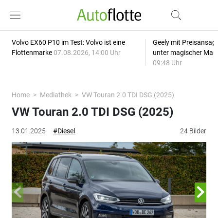
Volvo EX60 P10 im Test: Volvo ist eine
Geely mit Preisansage
Flottenmarke
07.08.2026, 14:00 Uhr
unter magischer Mar
09:48 Uhr
Home
Mediathek
VW Touran 2.0 TDI DSG (2025)
VW Touran 2.0 TDI DSG (2025)
13.01.2025
#Diesel
24 Bilder