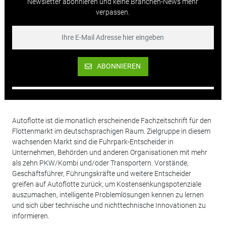
Newsletter abonnieren und keine Branchen-News mehr
verpassen.
ABONNIEREN
Autoflotte ist die monatlich erscheinende Fachzeitschrift für den
Flottenmarkt im deutschsprachigen Raum. Zielgruppe in diesem
wachsenden Markt sind die Fuhrpark-Entscheider in
Unternehmen, Behörden und anderen Organisationen mit mehr
als zehn PKW/Kombi und/oder Transportern. Vorstände,
Geschäftsführer, Führungskräfte und weitere Entscheider
greifen auf Autoflotte zurück, um Kostensenkungspotenziale
auszumachen, intelligente Problemlösungen kennen zu lernen
und sich über technische und nichttechnische Innovationen zu
informieren.