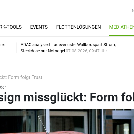
RK-TOOLS
EVENTS
FLOTTENLÖSUNGEN
MEDIATHE
her
ADAC analysiert Ladeverluste: Wallbox spart Strom,
Steckdose nur Notnagel
07.08.2026, 09:47 Uhr
t: Form folgt Frust
lder
gn missglückt: Form fol