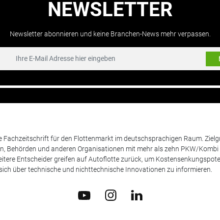
NEWSLETTER
Newsletter abonnieren und keine Branchen-News mehr verpassen.
de Fachzeitschrift für den Flottenmarkt im deutschsprachigen Raum. Zie
en, Behörden und anderen Organisationen mit mehr als zehn PKW/Kombi 
itere Entscheider greifen auf Autoflotte zurück, um Kostensenkungspote
ich über technische und nichttechnische Innovationen zu informieren.