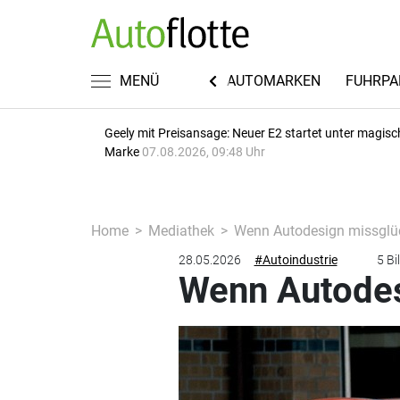
KWISSEN
RECHT & STEUERN
MENÜ
AUTOMARKEN
FUHRPA
Geely mit Preisansage: Neuer E2 startet unter magisc
Marke
07.08.2026, 09:48 Uhr
Home
Mediathek
Wenn Autodesign missglück
28.05.2026
#Autoindustrie
5 Bi
Wenn Autodesi