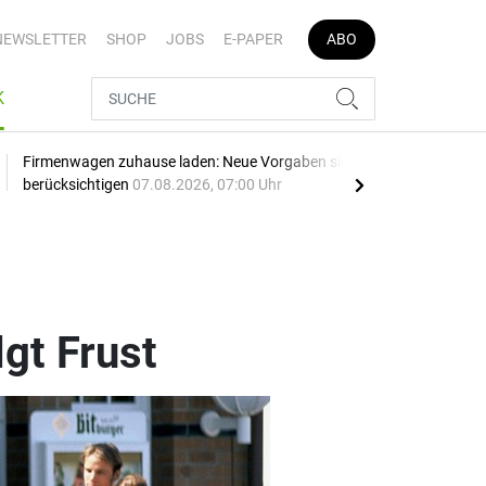
NEWSLETTER
SHOP
JOBS
E-PAPER
ABO
K
Firmenwagen zuhause laden: Neue Vorgaben sind zu
Opel
berücksichtigen
07.08.2026, 07:00 Uhr
SU
gt Frust