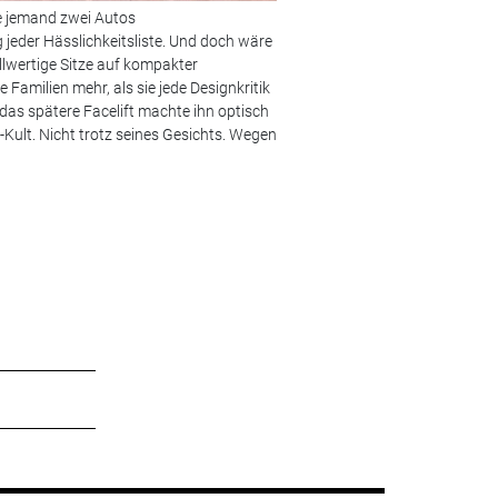
te jemand zwei Autos
Bild 2 von 5:
Ferrari Luce:
Ferrar
 jeder Hässlichkeitsliste. Und doch wäre
Elektroautos offenbar auch so gr
llwertige Sitze auf kompakter
Riesenrädern wirkt für viele ehe
 Familien mehr, als sie jede Designkritik
Cupertino – kein Wunder, wenn d
 das spätere Facelift machte ihn optisch
Hass und Häme. Nur sagt das fas
-Kult. Nicht trotz seines Gesichts. Wegen
dass Kommentarspalten applaudi
könnte das Modell wirtschaftlich
garantiert. Ob geliebt oder nicht.
© Foto: Ferrari