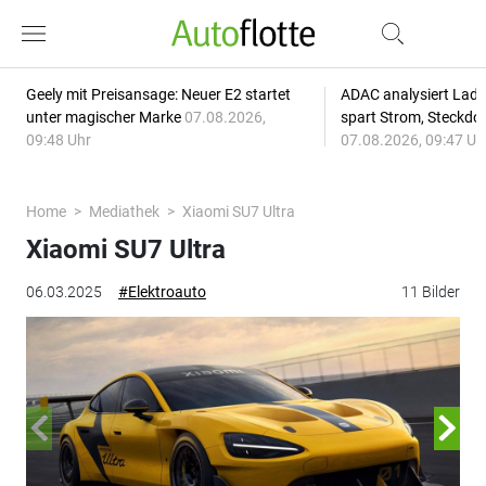
Geely mit Preisansage: Neuer E2 startet
ADAC analysiert Lade
unter magischer Marke
07.08.2026,
spart Strom, Steckdo
09:48 Uhr
07.08.2026, 09:47 Uh
Home
Mediathek
Xiaomi SU7 Ultra
Xiaomi SU7 Ultra
06.03.2025
#Elektroauto
11 Bilder