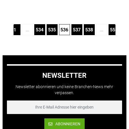
1
…
534
535
536
537
538
…
555
NEWSLETTER
Newsletter abonnieren und keine Branchen-News mehr
verpassen.
ABONNIEREN