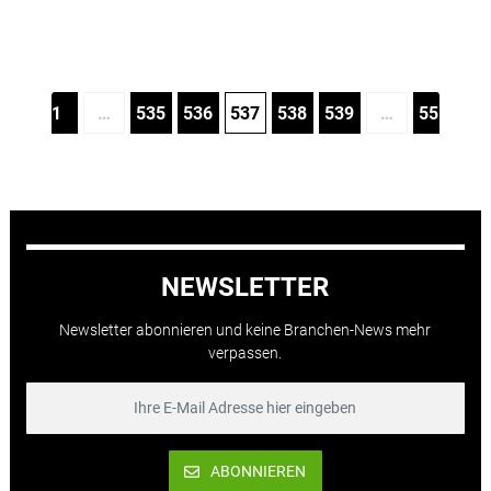
1
…
535
536
537
538
539
…
555
NEWSLETTER
Newsletter abonnieren und keine Branchen-News mehr
verpassen.
ABONNIEREN