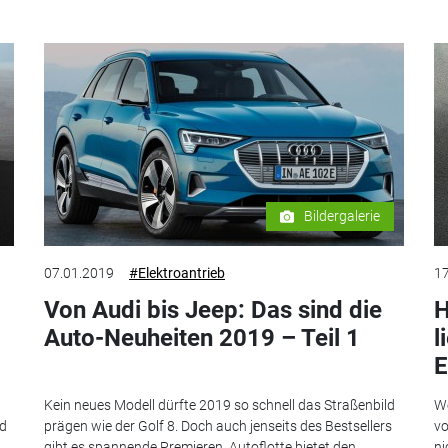
Bildergalerie
07.01.2019
#Elektroantrieb
17
Von Audi bis Jeep: Das sind die
H
Auto-Neuheiten 2019 – Teil 1
l
E
Kein neues Modell dürfte 2019 so schnell das Straßenbild
We
rd
prägen wie der Golf 8. Doch auch jenseits des Bestsellers
vo
gibt es spannende Premieren. Autoflotte bietet den...
ni