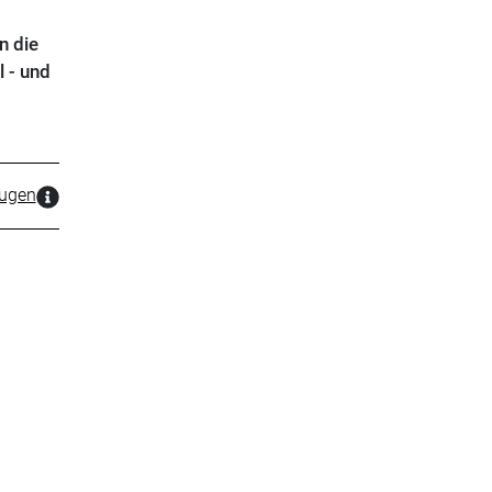
n die
l - und
zugen