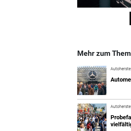
Mehr zum Them
Autoherstel
Automes
Autoherstel
Probefa
vielfält