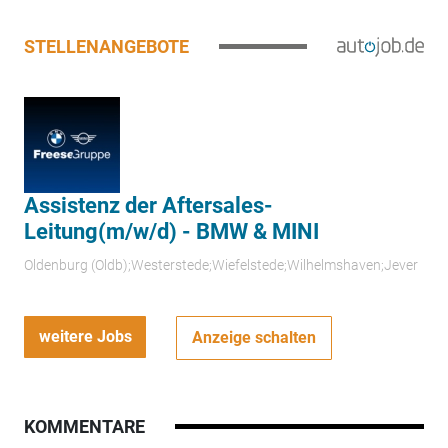
STELLENANGEBOTE
Assistenz der Aftersales-
Leitung(m/w/d) - BMW & MINI
Oldenburg (Oldb);Westerstede;Wiefelstede;Wilhelmshaven;Jever
weitere Jobs
Anzeige schalten
KOMMENTARE