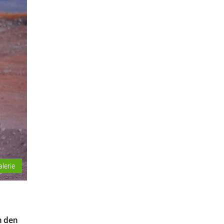
alerie
n den