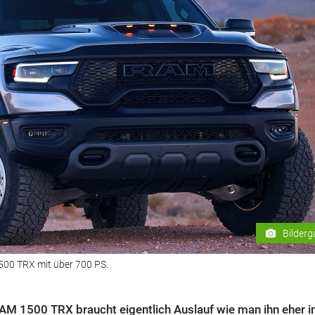
Bilderg
500 TRX mit über 700 PS.
AM 1500 TRX braucht eigentlich Auslauf wie man ihn eher i