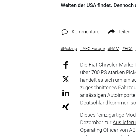
Weiten der USA findet. Dennoch 
Kommentare
Teilen
#Pick-up
#AEC Europe
#RAM
#FCA
Die Fiat-Chrysler-Marke
über 700 PS starken Pick
handelt es sich um ein
zugeschnittenes Fahrze
ansässigen Autoimporteu
Deutschland kommen sol
Dieses "einzigartige Mod
Dezember zur
Ausliefer
Operating Officer von AE