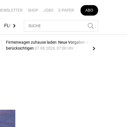
NEWSLETTER
SHOP
JOBS
E-PAPER
ABO
FUHRPARK-TOOLS
EVENTS
FLOTTENLÖSUNGEN
Firmenwagen zuhause laden: Neue Vorgaben sind zu
Opel
berücksichtigen
07.08.2026, 07:00 Uhr
SU