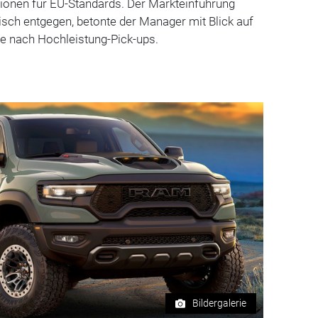
ionen für EU-Standards. Der Markteinführung
isch entgegen, betonte der Manager mit Blick auf
e nach Hochleistung-Pick-ups.
Bildergalerie