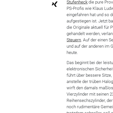
Stufenheck
die pure Prov
PS-Profis wie Klaus Lud
eingefahren hat und so 
aufgestiegen ist. Jetzt
die Originale aktuell fü
gehandelt werden, verlan
Steuern
. Auf der einen S
und auf der anderen im 
heute.
Das beginnt bei der lei
elektronischen Sicherheit
führt über bessere Sitze
anstelle der trüben Halo
wirft den damals maßlose
Vierzylinder mit seinen 2
Reihensechszylinder, de
noch rudimentäre Gemeins
trotzdem schneller, soll