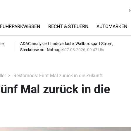
FUHRPARKWISSEN
RECHT & STEUERN
AUTOMARKEN
her
ADAC analysiert Ladeverluste: Wallbox spart Strom,
Steckdose nur Notnagel
07.08.2026, 09:47 Uhr
ler
Restomods: Fünf Mal zurück in die Zukunft
nf Mal zurück in die