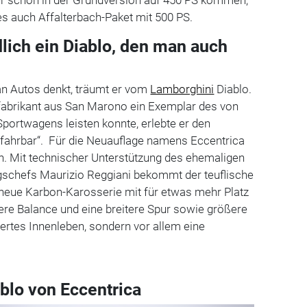
es auch Affalterbach-Paket mit 500 PS.
lich ein Diablo, den man auch
n Autos denkt, träumt er vom
Lamborghini
Diablo.
fabrikant aus San Marono ein Exemplar des von
portwagens leisten konnte, erlebte er den
nfahrbar“. Für die Neuauflage namens Eccentrica
en. Mit technischer Unterstützung des ehemaligen
schefs Maurizio Reggiani bekommt der teuflische
ne neue Karbon-Karosserie mit für etwas mehr Platz
ere Balance und eine breitere Spur sowie größere
ertes Innenleben, sondern vor allem eine
blo von Eccentrica