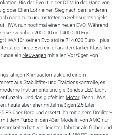
okation. Bis der Evo II in der DTM in der Hand von
wig oder Ellen Lohr einen Sieg nach dem anderen
doch noch zum unumstrittenen Sehnsuchtsobjekt
 baut HWA nun nochmal einen neuen EVO. Während
r Preise zwischen 200.000 und 400.000 Euro
gt HWA für seinen Evo stolze 714.000 Euro – plus
eite ist der neue Evo ein charakterstarker Klassiker
Grunde ein
Neuwagen
mit allen Vorzügen von
stungsfähigen Klimaautomatik und einem
snetz aus Stabilitäts- und Traktionskontrolle, es
, moderne Instrumente und gleißendes LED-Licht
genfunzeln. Und das gipfelt im
Motor
. Denn HWA
n, heute aber eher mittelmäßigen 2,5-Liter-
35 PS über Bord und ersetzt ihn mit einem Dreiliter-
r mit dem
Turbo
in den 43er-Modelln von
AMG
nur
amkeiten hat: Viel leichter fahrbar als früher und
 er schon in der Grundversion auf 450 PS kommen,