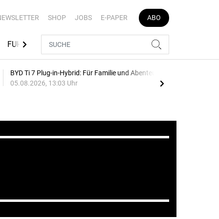
NEWSLETTER
SHOP
JOBS
E-PAPER
ABO
FUHRPARK-TOOLS
EVENTS
FLOTTENLÖSUNGEN
BYD Ti 7 Plug-in-Hybrid: Für Familie und Abenteuer
75 J
05.08.2026, 13:03 Uhr
Auf