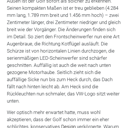
Außen ist der Golf sofort als solcher zu erkennen.
Seinen kompakten Maßen ist er treu geblieben (4.284
mm lang, 1.789 mm breit und 1.456 mm hoch) – zwei
Zentimeter länger, drei Zentimeter niedriger und gleich
breit wie der Vorgänger. Die Änderungen finden sich
im Detail. So ziert den Frontscheinwerfer nun eine Art
Augenbraue, die Richtung Kotflügel ausläuft. Die
Schürze ist von horizontalen Linien durchzogen, die
serienmäßigen LED-Scheinwerfer sind schärfer
geschnitten. Auffällig ist auch die weit nach unten
gezogene Motorhaube. Seitlich zieht sich die
auffällige Sicke nun bis zum Heck durch, das Dach
fällt nach hinten leicht ab. Am Heck sind die
Rückleuchten nun schmaler, das VW-Logo sitzt weiter
unten.
Wer optisch mehr erwartet hatte, muss wohl
akzeptieren, dass der Golf schon immer ein eher
schlichtes, konservatives
Design
verkörperte. Warum