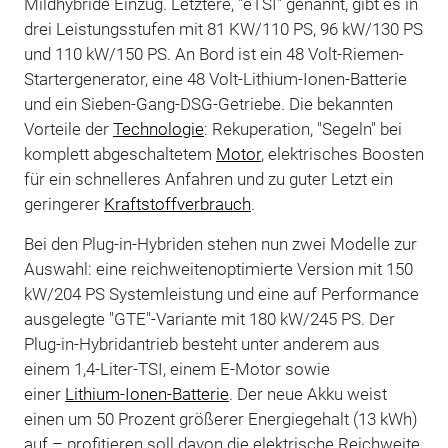
Mildhybride Einzug. Letztere, "eTSI" genannt, gibt es in
drei Leistungsstufen mit 81 KW/110 PS, 96 kW/130 PS
und 110 kW/150 PS. An Bord ist ein 48 Volt-Riemen-
Startergenerator, eine 48 Volt-Lithium-Ionen-Batterie
und ein Sieben-Gang-DSG-Getriebe. Die bekannten
Vorteile der
Technologie
: Rekuperation, "Segeln" bei
komplett abgeschaltetem
Motor
, elektrisches Boosten
für ein schnelleres Anfahren und zu guter Letzt ein
geringerer
Kraftstoffverbrauch
.
Bei den Plug-in-Hybriden stehen nun zwei Modelle zur
Auswahl: eine reichweitenoptimierte Version mit 150
kW/204 PS Systemleistung und eine auf Performance
ausgelegte "GTE"-Variante mit 180 kW/245 PS. Der
Plug-in-Hybridantrieb besteht unter anderem aus
einem 1,4-Liter-TSI, einem E-Motor sowie
einer
Lithium-Ionen-Batterie
. Der neue Akku weist
einen um 50 Prozent größerer Energiegehalt (13 kWh)
auf – profitieren soll davon die elektrische Reichweite.