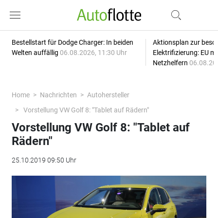
Bestellstart für Dodge Charger: In beiden
Aktionsplan zur besc
Welten auffällig
06.08.2026, 11:30 Uhr
Elektrifizierung: EU 
Netzhelfern
06.08.20
Home
Nachrichten
Autohersteller
Vorstellung VW Golf 8: "Tablet auf Rädern"
Vorstellung VW Golf 8: "Tablet auf
Rädern"
25.10.2019 09:50 Uhr