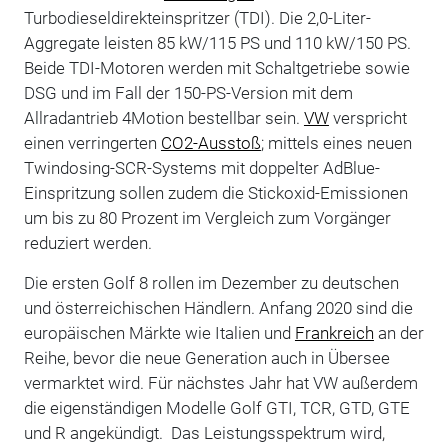
Turbodieseldirekteinspritzer (TDI). Die 2,0-Liter-
Aggregate leisten 85 kW/115 PS und 110 kW/150 PS.
Beide TDI-Motoren werden mit Schaltgetriebe sowie
DSG und im Fall der 150-PS-Version mit dem
Allradantrieb 4Motion bestellbar sein.
VW
verspricht
einen verringerten
CO2-Ausstoß
; mittels eines neuen
Twindosing-SCR-Systems mit doppelter AdBlue-
Einspritzung sollen zudem die Stickoxid-Emissionen
um bis zu 80 Prozent im Vergleich zum Vorgänger
reduziert werden.
Die ersten Golf 8 rollen im Dezember zu deutschen
und österreichischen Händlern. Anfang 2020 sind die
europäischen Märkte wie Italien und
Frankreich
an der
Reihe, bevor die neue Generation auch in Übersee
vermarktet wird. Für nächstes Jahr hat VW außerdem
die eigenständigen Modelle Golf GTI, TCR, GTD, GTE
und R angekündigt. Das Leistungsspektrum wird,