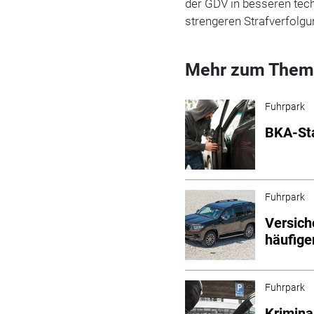
der GDV in besseren te
strengeren Strafverfolgu
Mehr zum Them
Fuhrpark
BKA-Sta
Fuhrpark
Versich
häufige
Fuhrpark
Krimina