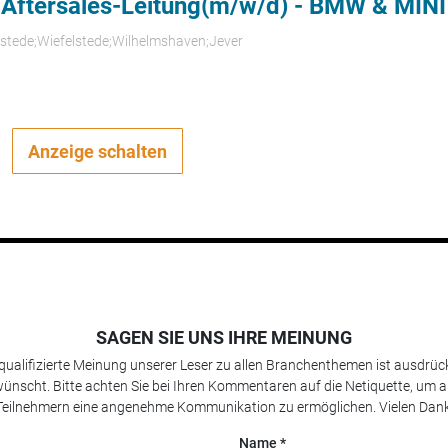
 Aftersales-Leitung(m/w/d) - BMW & MINI
rstede;Wiefelstede;Wilhelmshaven;Jever
Anzeige schalten
SAGEN SIE UNS IHRE MEINUNG
 qualifizierte Meinung unserer Leser zu allen Branchenthemen ist ausdrück
ünscht. Bitte achten Sie bei Ihren Kommentaren auf die Netiquette, um a
Teilnehmern eine angenehme Kommunikation zu ermöglichen. Vielen Dank
Name