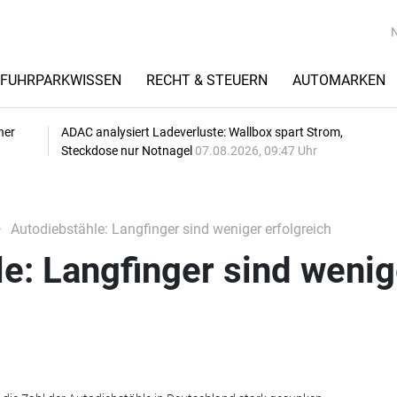
FUHRPARKWISSEN
RECHT & STEUERN
AUTOMARKEN
her
ADAC analysiert Ladeverluste: Wallbox spart Strom,
Steckdose nur Notnagel
07.08.2026, 09:47 Uhr
Autodiebstähle: Langfinger sind weniger erfolgreich
e: Langfinger sind wenig