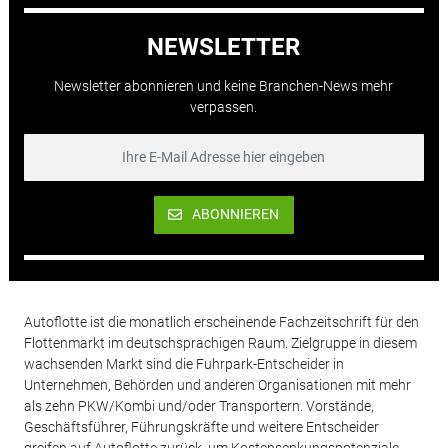
NEWSLETTER
Newsletter abonnieren und keine Branchen-News mehr
verpassen.
ABONNIEREN
Autoflotte ist die monatlich erscheinende Fachzeitschrift für den
Flottenmarkt im deutschsprachigen Raum. Zielgruppe in diesem
wachsenden Markt sind die Fuhrpark-Entscheider in
Unternehmen, Behörden und anderen Organisationen mit mehr
als zehn PKW/Kombi und/oder Transportern. Vorstände,
Geschäftsführer, Führungskräfte und weitere Entscheider
greifen auf Autoflotte zurück, um Kostensenkungspotenziale