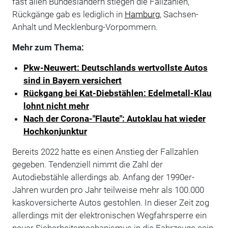
fast allen Bundesländern stiegen die Fallzahlen,
Rückgänge gab es lediglich in
Hamburg
, Sachsen-
Anhalt und Mecklenburg-Vorpommern.
Mehr zum Thema:
Pkw-Neuwert: Deutschlands wertvollste Autos
sind in Bayern versichert
Rückgang bei Kat-Diebstählen: Edelmetall-Klau
lohnt nicht mehr
Nach der Corona-"Flaute": Autoklau hat wieder
Hochkonjunktur
Bereits 2022 hatte es einen Anstieg der Fallzahlen
gegeben. Tendenziell nimmt die Zahl der
Autodiebstähle allerdings ab. Anfang der 1990er-
Jahren wurden pro Jahr teilweise mehr als 100.000
kaskoversicherte Autos gestohlen. In dieser Zeit zog
allerdings mit der elektronischen Wegfahrsperre ein
neuer Sicherheitsmechanismus in die Fahrzeuge sein.