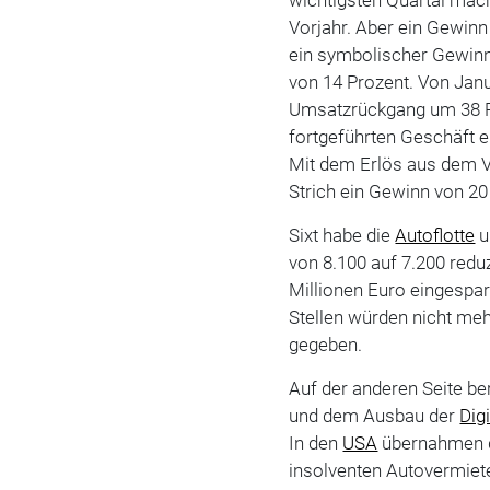
Vorjahr. Aber ein Gewinn
ein symbolischer Gewinn"
von 14 Prozent. Von Jan
Umsatzrückgang um 38 Pr
fortgeführten Geschäft e
Mit dem Erlös aus dem V
Strich ein Gewinn von 20
Sixt habe die
Autoflotte
u
von 8.100 auf 7.200 reduz
Millionen Euro eingespart
Stellen würden nicht me
gegeben.
Auf der anderen Seite ber
und dem Ausbau der
Dig
In den
USA
übernahmen d
insolventen Autovermiet