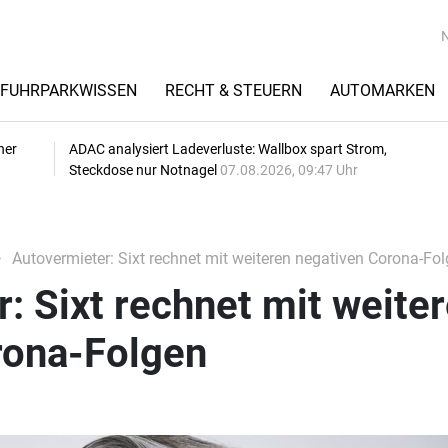
FUHRPARKWISSEN
RECHT & STEUERN
AUTOMARKEN
her
ADAC analysiert Ladeverluste: Wallbox spart Strom,
Steckdose nur Notnagel
07.08.2026, 09:47 Uhr
Autovermieter: Sixt rechnet mit weiteren negativen Corona-Fo
: Sixt rechnet mit weite
rona-Folgen