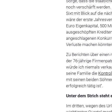
Sorge, dass die staatl
noch verschärft werden. 
Sixt mit Blick auf die nä
wäre der erste Jahresver
Euro Eigenkapital, 500 M
ausgeschöpften Krediten
angeschlagenen Konkurren
Verluste machen könnten
Zu Berichten über einen
der 76-jährige Firmenpat
würde ich niemals verkau
seine Familie die
Kontrol
mit seinen beiden Söhnen
erfolgreich tätig ist".
Unter dem Strich steht
Im dritten, wegen des Ur
wichtigsten Quartal mach