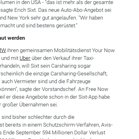
olumen in den USA - "das ist mehr als der gesamte
 sagte Erich Sixt. Das neue Auto-Abo-Angebot sei
und New York sehr gut angelaufen. "Wir haben
acht und sind bestens gerüstet."
aut werden
MW
ihren gemeinsamen Mobilitätsdienst Your Now
n und mit
Uber
über den Verkauf ihrer Taxi-
handeln, will Sixt sein Carsharing sogar
scheinlich die einzige Carsharing-Gesellschaft,
wir auch Vermieter sind und die Fahrzeuge
 können", sagte der Vorstandschef. An Free Now
weil er diese Angebote schon in der Sixt-App habe
r großer Übernahmen sei.
sind bisher schlechter durch die
t bereits in einem Schutzschirm-Verfahren, Avis-
s Ende September 594 Millionen Dollar Verlust