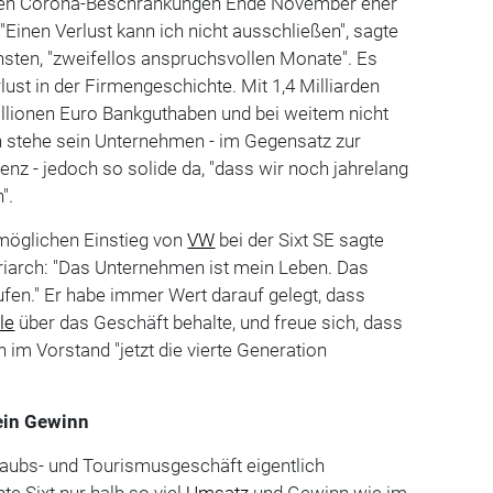
ichen Corona-Beschränkungen Ende November eher
"Einen Verlust kann ich nicht ausschließen", sagte
chsten, "zweifellos anspruchsvollen Monate". Es
lust in der Firmengeschichte. Mit 1,4 Milliarden
illionen Euro Bankguthaben und bei weitem nicht
 stehe sein Unternehmen - im Gegensatz zur
z - jedoch so solide da, "dass wir noch jahrelang
".
 möglichen Einstieg von
VW
bei der Sixt SE sagte
riarch: "Das Unternehmen ist mein Leben. Das
fen." Er habe immer Wert darauf gelegt, dass
le
über das Geschäft behalte, und freue sich, dass
 im Vorstand "jetzt die vierte Generation
 ein Gewinn
laubs- und Tourismusgeschäft eigentlich
te Sixt nur halb so viel
Umsatz
und Gewinn wie im