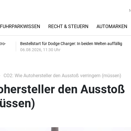
FUHRPARKWISSEN
RECHT & STEUERN
AUTOMARKEN
tro-
Bestellstart für Dodge Charger: In beiden Welten auffällig
06.08.2026, 11:30 Uhr
CO2: Wie Autohersteller den Ausstoß verringern (müssen)
ohersteller den Ausstoß
müssen)