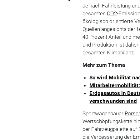
Je nach Fahrleistung und
gesamten
CO2
-Emissio
ökologisch orientierte V
Quellen angesichts der 
40 Prozent Anteil und m
und Produktion ist daher
gesamten Klimabilanz.
Mehr zum Thema
So wird Mobilität na
Mitarbeitermobilitä
Erdgasautos in Deut
verschwunden sind
Sportwagenbauer
Porsc
Wertschöpfungskette hinw
der Fahrzeugpalette auf E-
die Verbesserung der Emi