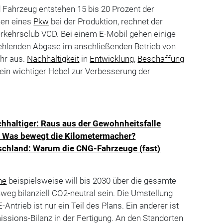
 Fahrzeug entstehen 15 bis 20 Prozent der
nen eines
Pkw
bei der Produktion, rechnet der
erkehrsclub VCD. Bei einem E-Mobil gehen einige
fehlenden Abgase im anschließenden Betrieb von
ehr aus.
Nachhaltigkeit
in
Entwicklung
,
Beschaffung
 ein wichtiger Hebel zur Verbesserung der
chhaltiger: Raus aus der Gewohnheitsfalle
t: Was bewegt die Kilometermacher?
schland: Warum die CNG-Fahrzeuge (fast)
he
beispielsweise will bis 2030 über die gesamte
eg bilanziell CO2-neutral sein. Die Umstellung
Antrieb ist nur ein Teil des Plans. Ein anderer ist
ssions-Bilanz in der Fertigung. An den Standorten