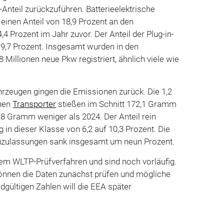
nteil zurückzuführen. Batterieelektrische
inen Anteil von 18,9 Prozent an den
4,4 Prozent im Jahr zuvor. Der Anteil der Plug-in-
f 9,7 Prozent. Insgesamt wurden in den
 Millionen neue Pkw registriert, ähnlich viele wie
hrzeugen gingen die Emissionen zurück. Die 1,2
enen
Transporter
stießen im Schnitt 172,1 Gramm
,8 Gramm weniger als 2024. Der Anteil rein
g in dieser Klasse von 6,2 auf 10,3 Prozent. Die
uzulassungen sank insgesamt um neun Prozent.
dem WLTP-Prüfverfahren und sind noch vorläufig.
können die Daten zunächst prüfen und mögliche
ndgültigen Zahlen will die EEA später