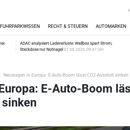
FUHRPARKWISSEN
RECHT & STEUERN
AUTOMARKEN
her
ADAC analysiert Ladeverluste: Wallbox spart Strom,
Steckdose nur Notnagel
07.08.2026, 09:47 Uhr
Neuwagen in Europa: E-Auto-Boom lässt CO2-Ausstoß sinken
Europa: E-Auto-Boom läs
 sinken