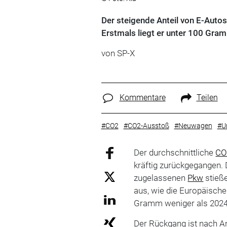
Der steigende Anteil von E-Auto
Erstmals liegt er unter 100 Gra
von
SP-X
Kommentare
Teilen
#CO2
#CO2-Ausstoß
#Neuwagen
#U
Der durchschnittliche
CO
kräftig zurückgegangen. 
zugelassenen
Pkw
stieß
aus, wie die Europäisch
Gramm weniger als 2024
Der Rückgang ist nach A