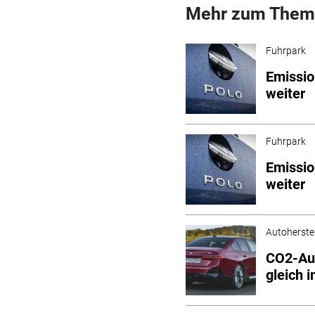
Mehr zum Them
Fuhrpark
Emissi
weiter
Fuhrpark
Emissi
weiter
Autoherstel
CO2-Aus
gleich 