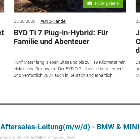
Bildergalerie
05.08.2026
#BYD-Handel
05
et
BYD Ti 7 Plug-in-Hybrid: Für
J
Familie und Abenteuer
C
d
Fünf Meter lang, sieben Sitze und bis zu 119 Kilometer rein
De
elektrische Reichweite: Der BYD Ti 7 ist vielseitig talentiert
gr
und vermutlich 2027 auch in Deutschland erhältlich.
Mo
 Aftersales-Leitung(m/w/d) - BMW & MINI
rstede;Wiefelstede;Wilhelmshaven;Jever