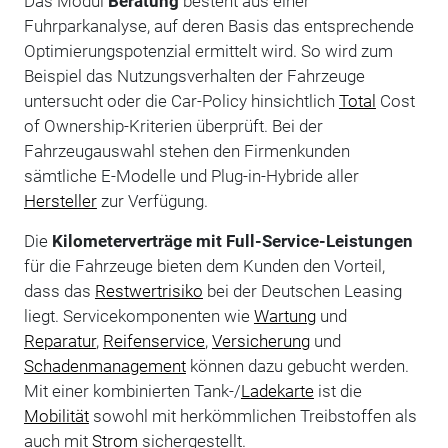
Das Modul
Beratung
besteht aus einer
Fuhrparkanalyse, auf deren Basis das entsprechende
Optimierungspotenzial ermittelt wird. So wird zum
Beispiel das Nutzungsverhalten der Fahrzeuge
untersucht oder die Car-Policy hinsichtlich
Total
Cost
of Ownership-Kriterien überprüft. Bei der
Fahrzeugauswahl stehen den Firmenkunden
sämtliche E-Modelle und Plug-in-Hybride aller
Hersteller
zur Verfügung.
Die
Kilometerverträge mit Full-Service-Leistungen
für die Fahrzeuge bieten dem Kunden den Vorteil,
dass das
Restwertrisiko
bei der Deutschen Leasing
liegt. Servicekomponenten wie
Wartung
und
Reparatur
,
Reifenservice
,
Versicherung
und
Schadenmanagement
können dazu gebucht werden.
Mit einer kombinierten Tank-/
Ladekarte
ist die
Mobilität
sowohl mit herkömmlichen Treibstoffen als
auch mit
Strom
sichergestellt.