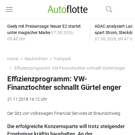
Geely mit Preisansage: Neuer E2 startet
ADAC analysiert Lade
unter magischer Marke
07.08.2026,
spart Strom, Steckdo
09:48 Uhr
07.08.2026, 09:47 Uh
Home
Nachrichten
Fuhrpark
Effizienzprogramm: VW-Finanztochter schnallt Gürtel enger
Effizienzprogramm: VW-
Finanztochter schnallt Gürtel enger
21.11.2018 14:12 Uhr
Der Sitz von Volkswagen Financial Services ist Braunschweig.
Die erfolgreiche Konzernsparte will trotz steigender
Ergebnisse kräftig haushalten. An der