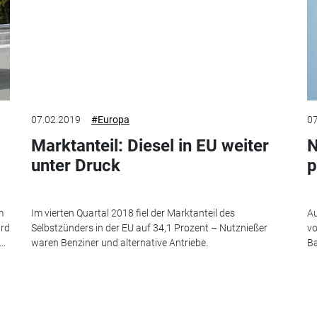
07.02.2019
#Europa
07
Marktanteil: Diesel in EU weiter
N
unter Druck
p
m
Im vierten Quartal 2018 fiel der Marktanteil des
Au
ird
Selbstzünders in der EU auf 34,1 Prozent – Nutznießer
vo
..
waren Benziner und alternative Antriebe.
Ba