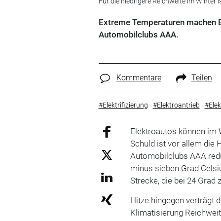
Für die niedrigere Reichweite im Winter i
Extreme Temperaturen machen E-
Automobilclubs AAA.
Kommentare
Teilen
#Elektrifizierung
#Elektroantrieb
#Elek
Elektroautos können im W
Schuld ist vor allem die
Automobilclubs AAA redu
minus sieben Grad Celsiu
Strecke, die bei 24 Grad
Hitze hingegen verträgt d
Klimatisierung Reichweit