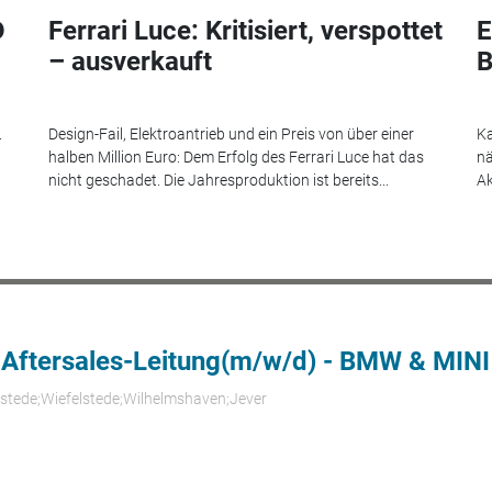
D
Ferrari Luce: Kritisiert, verspottet
E
– ausverkauft
B
.
Design-Fail, Elektroantrieb und ein Preis von über einer
Ka
halben Million Euro: Dem Erfolg des Ferrari Luce hat das
nä
nicht geschadet. Die Jahresproduktion ist bereits...
Ak
 Aftersales-Leitung(m/w/d) - BMW & MINI
rstede;Wiefelstede;Wilhelmshaven;Jever