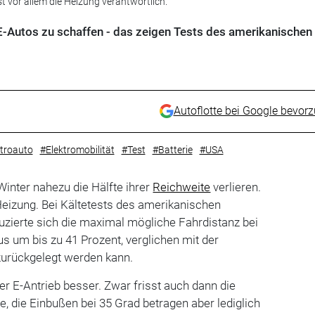
st vor allem die Heizung verantwortlich.
Autos zu schaffen - das zeigen Tests des amerikanischen
Autoflotte bei Google bevor
troauto
#Elektromobilität
#Test
#Batterie
#USA
inter nahezu die Hälfte ihrer
Reichweite
verlieren.
 Heizung. Bei Kältetests des amerikanischen
zierte sich die maximal mögliche Fahrdistanz bei
s um bis zu 41 Prozent, verglichen mit der
 zurückgelegt werden kann.
er E-Antrieb besser. Zwar frisst auch dann die
e, die Einbußen bei 35 Grad betragen aber lediglich