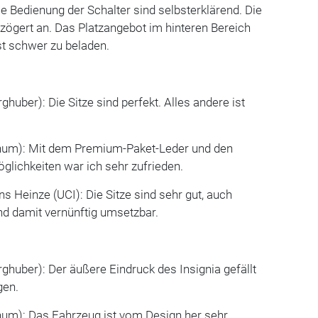
ie Bedienung der Schalter sind selbsterklärend. Die
rzögert an. Das Platzangebot im hinteren Bereich
ist schwer zu beladen.
huber): Die Sitze sind perfekt. Alles andere ist
chum): Mit dem Premium-Paket-Leder und den
glichkeiten war ich sehr zufrieden.
s Heinze (UCI): Die Sitze sind sehr gut, auch
nd damit vernünftig umsetzbar.
ghuber): Der äußere Eindruck des Insignia gefällt
gen.
chum): Das Fahrzeug ist vom Design her sehr