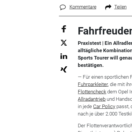
Kommentare
Teilen
Fahrfreuden
Praxistest | Ein Allrad
alltägliche Kombinatio
Sports Tourer will gena
bestätigen.
— Für einen sportlichen 
Fuhrparkleiter
, die mit 
Flottencheck
dem Opel In
Allradantrieb
und Handscha
in jede
Car Policy
passt, 
nach je über 2.000 Testki
Der Flottenverantwortlic