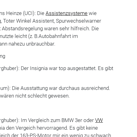
ns Heinze (UCI): Die
Assistenzsysteme
wie
, Toter Winkel Assistent, Spurwechselwarner
Abstandsregelung waren sehr hilfreich. Die
tzte leicht (z. B.Autobahnfahrt im
ann nahezu unbrauchbar.
ung
ghuber): Der Insignia war top ausgestattet. Es gibt
chum): Die Ausstattung war durchaus ausreichend.
 wären nicht schlecht gewesen.
örghuber): Im Vergleich zum BMW 3er oder
VW
nia den Vergeich hervorragend. Es gibt keine
eich der 163-PS-Motor mir ein wenig zu schwach