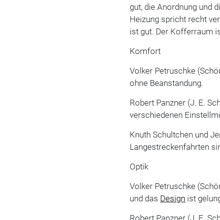
gut, die Anordnung und d
Heizung spricht recht ve
ist gut. Der Kofferraum 
Komfort
Volker Petruschke (Schörg
ohne Beanstandung.
Robert Panzner (J. E. S
verschiedenen Einstellmö
Knuth Schultchen und Jen
Langestreckenfahrten si
Optik
Volker Petruschke (Schör
und das
Design
ist gelun
Robert Panzner (J. E. S