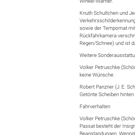
Winkel-Warner.
Knuth Schultchen und Je
Verkehrsschilderkennung
sowie der Tempomat mit 
Rückfahrkamera verschmu
Regen/Schnee) und ist d
Weitere Sonderausstatt
Volker Petruschke (Schör
keine Wünsche.
Robert Panzner (J. E. S
Getönte Scheiben hinten
Fahrverhalten
Volker Petruschke (Sch
Passat besteht der Insig
Beanstandungen. Wenngl