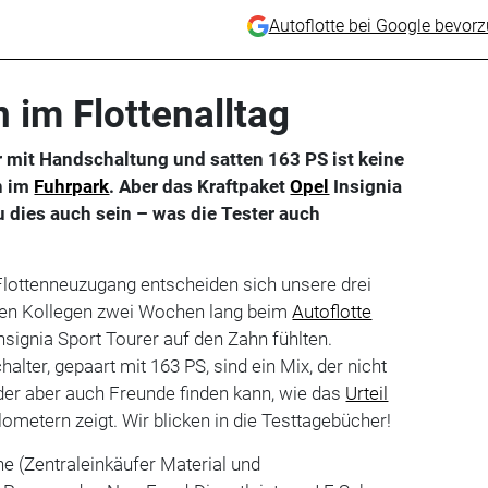
Autoflotte bei Google bevor
 im Flottenalltag
ler mit Handschaltung und satten 163 PS ist keine
n im
Fuhrpark
. Aber das Kraftpaket
Opel
Insignia
u dies auch sein – was die Tester auch
Flottenneuzugang entscheiden sich unsere drei
ihren Kollegen zwei Wochen lang beim
Autoflotte
signia Sport Tourer auf den Zahn fühlten.
lter, gepaart mit 163 PS, sind ein Mix, der nicht
der aber auch Freunde finden kann, wie das
Urteil
lometern zeigt. Wir blicken in die Testtagebücher!
he (Zentraleinkäufer Material und