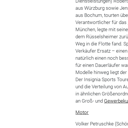
Dienstleistungen) Rober
aus Würzburg sowie Jens
aus Bochum, tourten über
Verantwortlicher für das
München, legte mit sein
dem Rüsselsheimer zurück
Weg in die Flotte fand.
Verkäufer Ersatz – einen
natürlich einen noch be
für einen Dauerläufer war
Modelle hinweg liegt der 
Der Insignia Sports Tour
und die Verteilung von 
in ähnlichen Größenordnu
an Groß- und
Gewerbeku
Motor
Volker Petruschke (Schör