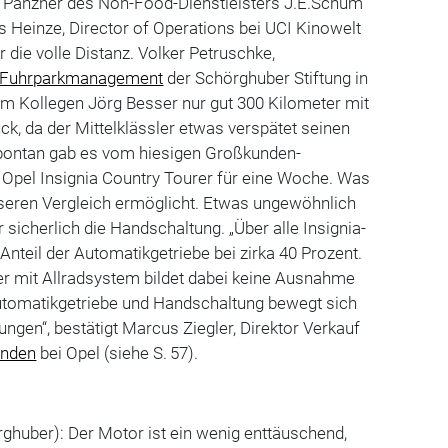
t Panzner des Non-Food-Dienstleisters J.E.Schum
 Heinze, Director of Operations bei UCI Kinowelt
 die volle Distanz. Volker Petruschke,
Fuhrparkmanagement
der Schörghuber Stiftung in
em Kollegen Jörg Besser nur gut 300 Kilometer mit
, da der Mittelklässler etwas verspätet seinen
 Spontan gab es vom hiesigen Großkunden-
 Opel Insignia Country Tourer für eine Woche. Was
sseren Vergleich ermöglicht. Etwas ungewöhnlich
 sicherlich die Handschaltung. „Über alle Insignia-
Anteil der Automatikgetriebe bei zirka 40 Prozent.
er mit Allradsystem bildet dabei keine Ausnahme
Automatikgetriebe und Handschaltung bewegt sich
ngen“, bestätigt Marcus Ziegler, Direktor Verkauf
nden
bei Opel (siehe S. 57).
ghuber): Der Motor ist ein wenig enttäuschend,