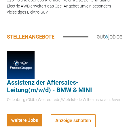
325 PS und über 500 Kilometer Reichweite: Der Grandland
Electric AWD erweitert das Opel-Angebot um ein besonders
vielseitiges Elektro-SUV.
STELLENANGEBOTE
Assistenz der Aftersales-
Leitung(m/w/d) - BMW & MINI
Oldenburg (Oldb);Westerstede;Wiefelstede;Wilhelmshaven;Jever
weitere Jobs
Anzeige schalten