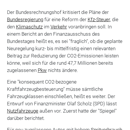
Der Bundesrechnungshof kritisiert die Pläne der
Bundesregierung
für eine Reform der
Kfz-Steuer
, die
den
Klimaschutz
im
Verkehr
voranbringen soll. In
einem Bericht an den Finanzausschuss des
Bundestages heißt es, es sei "fraglich", ob die geplante
Neuregelung kurz- bis mittelfristig einen relevanten
Beitrag zur Reduzierung der CO2-Emissionen leisten
könne, weil sich für die rund 47,7 Millionen bereits
zugelassenen
Pkw
nichts ändere.
Eine "konsequent CO2-bezogene
Kraftfahrzeugbesteuerung" müsse sämtliche
Fahrzeugklassen einschließen, heißt es weiter. Der
Entwurf von Finanzminister Olaf Scholz (SPD) lässt
Nutzfahrzeuge
außen vor. Zuerst hatte der "Spiegel"
darüber berichtet.
Für neu zugelassene Autos mit hohem
Spritverbrauch