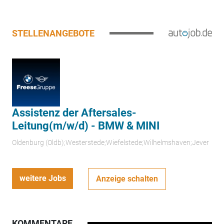
STELLENANGEBOTE
Assistenz der Aftersales-
Leitung(m/w/d) - BMW & MINI
Oldenburg (Oldb);Westerstede;Wiefelstede;Wilhelmshaven;Jever
weitere Jobs
Anzeige schalten
KOMMENTARE