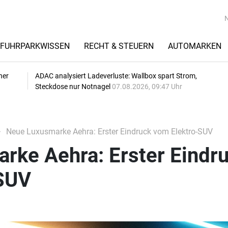
FUHRPARKWISSEN
RECHT & STEUERN
AUTOMARKEN
her
ADAC analysiert Ladeverluste: Wallbox spart Strom,
Steckdose nur Notnagel
07.08.2026, 09:47 Uhr
Neue Luxusmarke Aehra: Erster Eindruck vom Elektro-SUV
rke Aehra: Erster Eindr
SUV