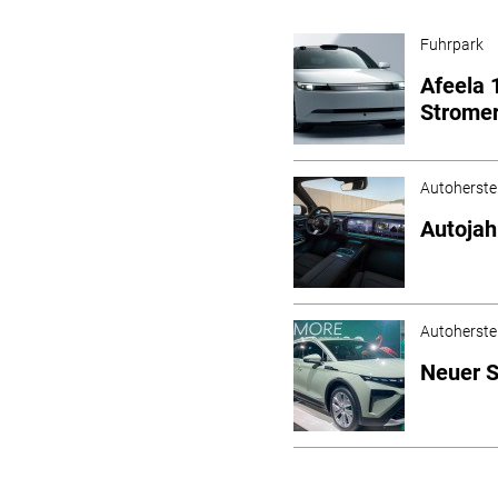
Fuhrpark
Afeela 
Strome
Autoherstel
Autojah
Autoherstel
Neuer Sk