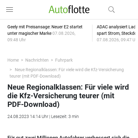
Geely mit Preisansage: Neuer E2 startet
ADAC analysiert Lade
unter magischer Marke
07.08.2026,
spart Strom, Steckdo
09:48 Uhr
07.08.2026, 09:47 Uh
Home
Nachrichten
Fuhrpark
Neue Regionalklassen: Für viele wird die Kfz-Versicherung
teurer (mit PDF-Download)
Neue Regionalklassen: Für viele wird
die Kfz-Versicherung teurer (mit
PDF-Download)
24.08.2023 14:14 Uhr | Lesezeit: 3 min
Für gut zwei Millionen Autofahrer verbessert sich die