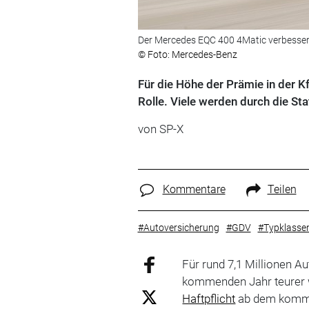
Der Mercedes EQC 400 4Matic verbesser
© Foto: Mercedes-Benz
Für die Höhe der Prämie in der K
Rolle. Viele werden durch die Sta
von
SP-X
Kommentare
Teilen
#Autoversicherung
#GDV
#Typklasse
Für rund 7,1 Millionen A
kommenden Jahr teurer w
Haftpflicht
ab dem kommen