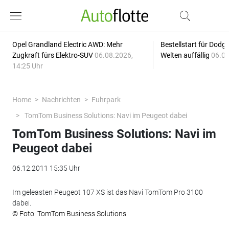
Opel Grandland Electric AWD: Mehr
Bestellstart für Dodg
Zugkraft fürs Elektro-SUV
06.08.2026,
Welten auffällig
06.08
14:25 Uhr
Home
Nachrichten
Fuhrpark
TomTom Business Solutions: Navi im Peugeot dabei
TomTom Business Solutions: Navi im
Peugeot dabei
06.12.2011 15:35 Uhr
Im geleasten Peugeot 107 XS ist das Navi TomTom Pro 3100
dabei.
© Foto: TomTom Business Solutions