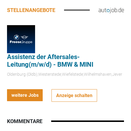
STELLENANGEBOTE
Assistenz der Aftersales-
Leitung(m/w/d) - BMW & MINI
Oldenburg (Oldb);Westerstede;Wiefelstede;Wilhelmshaven;Jever
weitere Jobs
Anzeige schalten
KOMMENTARE