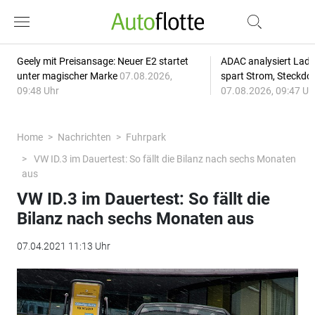
Geely mit Preisansage: Neuer E2 startet
ADAC analysiert Lade
unter magischer Marke
07.08.2026,
spart Strom, Steckdo
09:48 Uhr
07.08.2026, 09:47 Uh
Home
Nachrichten
Fuhrpark
VW ID.3 im Dauertest: So fällt die Bilanz nach sechs Monaten
aus
VW ID.3 im Dauertest: So fällt die
Bilanz nach sechs Monaten aus
07.04.2021 11:13 Uhr