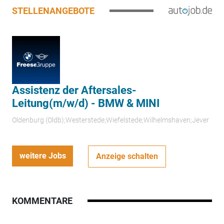
STELLENANGEBOTE
Assistenz der Aftersales-
Leitung(m/w/d) - BMW & MINI
Oldenburg (Oldb);Westerstede;Wiefelstede;Wilhelmshaven;Jever
weitere Jobs
Anzeige schalten
KOMMENTARE