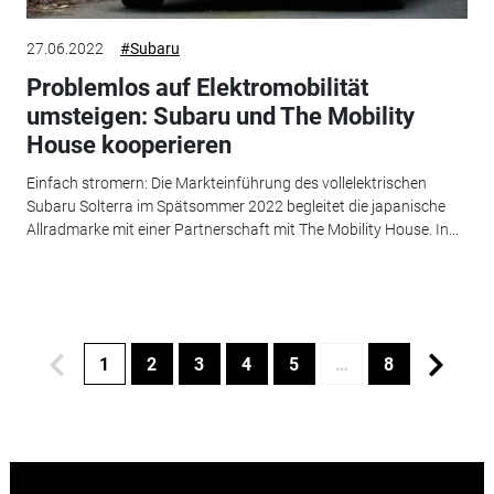
27.06.2022
#Subaru
Problemlos auf Elektromobilität
umsteigen: Subaru und The Mobility
House kooperieren
Einfach stromern: Die Markteinführung des vollelektrischen
Subaru Solterra im Spätsommer 2022 begleitet die japanische
Allradmarke mit einer Partnerschaft mit The Mobility House. In...
1
2
3
4
5
…
8