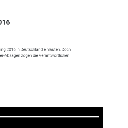
016
hling 2016 in Deutschland einläuten. Doch
ller-Absagen zogen die Verantwortlichen