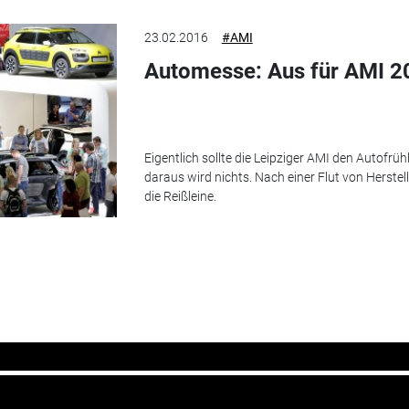
23.02.2016
#AMI
Automesse: Aus für AMI 2
Eigentlich sollte die Leipziger AMI den Autofrü
daraus wird nichts. Nach einer Flut von Herste
die Reißleine.