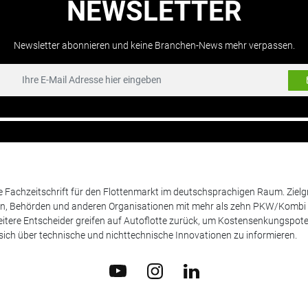
NEWSLETTER
Newsletter abonnieren und keine Branchen-News mehr verpassen.
de Fachzeitschrift für den Flottenmarkt im deutschsprachigen Raum. Zie
en, Behörden und anderen Organisationen mit mehr als zehn PKW/Kombi 
itere Entscheider greifen auf Autoflotte zurück, um Kostensenkungspote
ich über technische und nichttechnische Innovationen zu informieren.