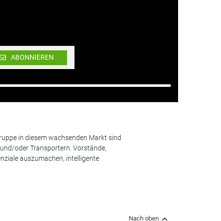
ABONNIEREN
lgruppe in diesem wachsenden Markt sind
und/oder Transportern. Vorstände,
nziale auszumachen, intelligente
Nach oben