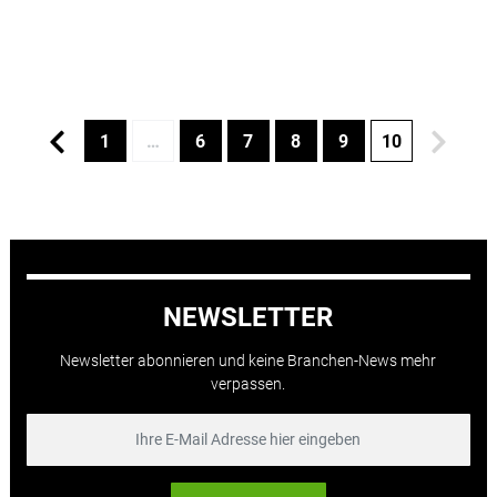
1
…
6
7
8
9
10
NEWSLETTER
Newsletter abonnieren und keine Branchen-News mehr
verpassen.