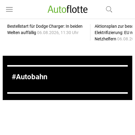
Bestellstart für Dodge Charger: In beiden
Aktionsplan zur besc
Welten auffällig
06.08.2026, 11:30 Uhr
Elektrifizierung: EU 
Netzhelfern
06.08.20
Autobahn