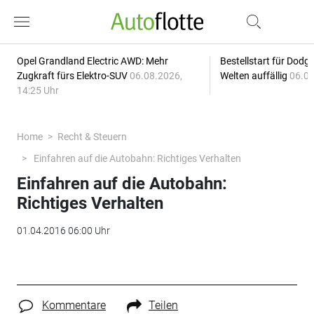
Opel Grandland Electric AWD: Mehr
Bestellstart für Dodg
Zugkraft fürs Elektro-SUV
06.08.2026,
Welten auffällig
06.08
14:25 Uhr
Home
Recht & Steuern
Einfahren auf die Autobahn: Richtiges Verhalten
Einfahren auf die Autobahn:
Richtiges Verhalten
01.04.2016 06:00 Uhr
Kommentare
Teilen