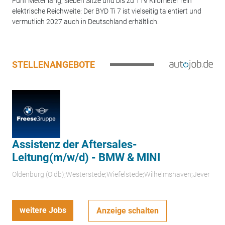
Fünf Meter lang, sieben Sitze und bis zu 119 Kilometer rein
elektrische Reichweite: Der BYD Ti 7 ist vielseitig talentiert und
vermutlich 2027 auch in Deutschland erhältlich.
STELLENANGEBOTE
Assistenz der Aftersales-
Leitung(m/w/d) - BMW & MINI
Oldenburg (Oldb);Westerstede;Wiefelstede;Wilhelmshaven;Jever
weitere Jobs
Anzeige schalten