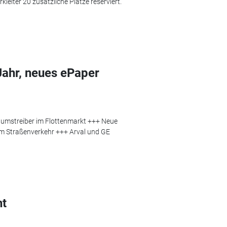
leiter 20 zusätzliche Plätze reserviert.
Jahr, neues ePaper
tumstreiber im Flottenmarkt +++ Neue
im Straßenverkehr +++ Arval und GE
ht