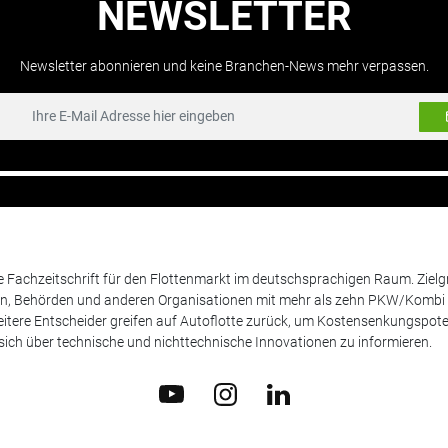
NEWSLETTER
Newsletter abonnieren und keine Branchen-News mehr verpassen.
de Fachzeitschrift für den Flottenmarkt im deutschsprachigen Raum. Zie
en, Behörden und anderen Organisationen mit mehr als zehn PKW/Kombi 
itere Entscheider greifen auf Autoflotte zurück, um Kostensenkungspote
ich über technische und nichttechnische Innovationen zu informieren.