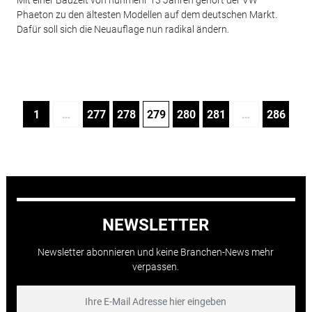
Phaeton zu den ältesten Modellen auf dem deutschen Markt.
Dafür soll sich die Neuauflage nun radikal ändern.
1
…
277
278
279
280
281
…
286
NEWSLETTER
Newsletter abonnieren und keine Branchen-News mehr
verpassen.