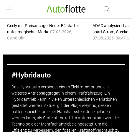
Geely mit Preisansage: Neuer E2 startet
ADAC analysiert Lade
unter magischer Marke
07.08.2026,
spart Strom, Steckdo
09:48 Uhr
07.08.2026, 09:47 Uh
Hybridauto
Das Hybridauto verbindet einem Elektromotor und ein
weiteres Antriebsaggregat in einem Kraftfahrzeug. Ein
Hybridantrieb kann in vielen unterschiedlichen Variationen
gestaltet werden. Aktuell gilt der Plug-in-Hybrid, dessen
batteriespeicher an einer Haushaltssteckdose geladen
werden kann, als State of the art. Im Automobilbau wird die
Technologie der Mehrfachantriebe eingesetzt, um die
Effizienz zu verbessern, den fossilen Kraftstoffverbrauch zu