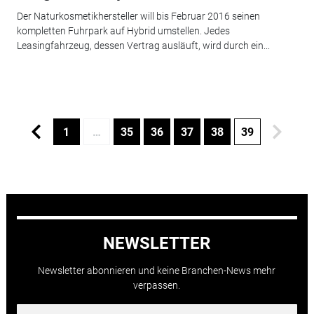
Der Naturkosmetikhersteller will bis Februar 2016 seinen
kompletten Fuhrpark auf Hybrid umstellen. Jedes
Leasingfahrzeug, dessen Vertrag ausläuft, wird durch ein...
1
…
35
36
37
38
39
NEWSLETTER
Newsletter abonnieren und keine Branchen-News mehr
verpassen.