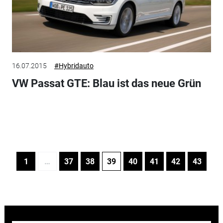
16.07.2015
#Hybridauto
VW Passat GTE: Blau ist das neue Grün
1
…
37
38
39
40
41
42
43