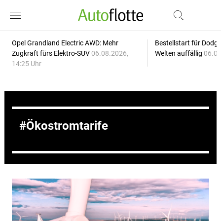
Opel Grandland Electric AWD: Mehr
Bestellstart für Dodg
Zugkraft fürs Elektro-SUV
06.08.2026,
Welten auffällig
06.08
14:25 Uhr
Ökostromtarife