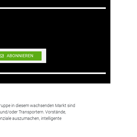
ABONNIEREN
lgruppe in diesem wachsenden Markt sind
und/oder Transportern. Vorstände,
nziale auszumachen, intelligente