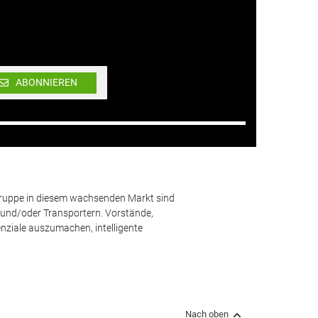
ABONNIEREN
lgruppe in diesem wachsenden Markt sind
und/oder Transportern. Vorstände,
nziale auszumachen, intelligente
Nach oben