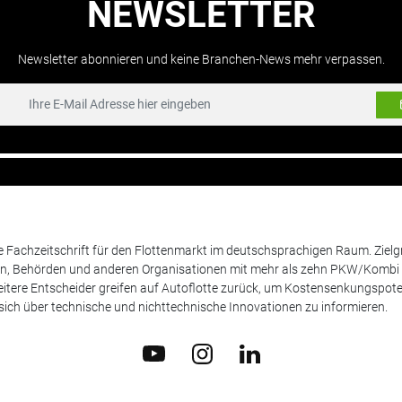
NEWSLETTER
Newsletter abonnieren und keine Branchen-News mehr verpassen.
de Fachzeitschrift für den Flottenmarkt im deutschsprachigen Raum. Zie
en, Behörden und anderen Organisationen mit mehr als zehn PKW/Kombi 
itere Entscheider greifen auf Autoflotte zurück, um Kostensenkungspote
ich über technische und nichttechnische Innovationen zu informieren.