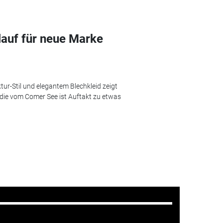
lauf für neue Marke
ur-Stil und elegantem Blechkleid zeigt
udie vom Comer See ist Auftakt zu etwas