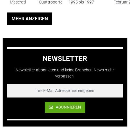
Maserati
Quattroporte
1995 bis 1997
Februar 
MEHR ANZEIGEN
NEWSLETTER
Newsletter abonnieren und keine Branchen-News mehr
verpassen.
ABONNIEREN