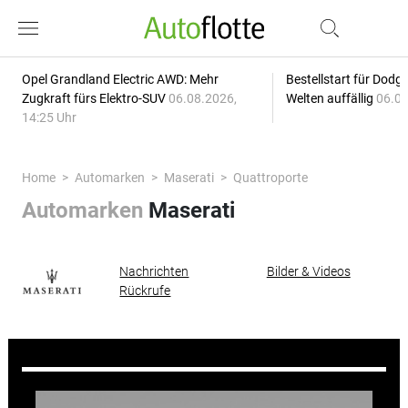
Opel Grandland Electric AWD: Mehr
Bestellstart für Dodg
Zugkraft fürs Elektro-SUV
06.08.2026,
Welten auffällig
06.08
14:25 Uhr
Home
Automarken
Maserati
Quattroporte
Automarken
Maserati
Nachrichten
Bilder & Videos
Rückrufe