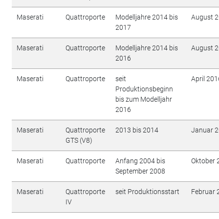
Maserati
Quattroporte
Modelljahre 2014 bis
August 
2017
Maserati
Quattroporte
Modelljahre 2014 bis
August 
2016
Maserati
Quattroporte
seit
April 20
Produktionsbeginn
bis zum Modelljahr
2016
Maserati
Quattroporte
2013 bis 2014
Januar 
GTS (V8)
Maserati
Quattroporte
Anfang 2004 bis
Oktober 
September 2008
Maserati
Quattroporte
seit Produktionsstart
Februar 
IV