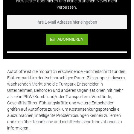
Newsletter abonnieren und keine Branchen-News mehr
verpassen.
ABONNIEREN
Autoflotte ist die monatlich erscheinende Fachzeitschrift für den
Flottenmarkt im deutschsprachigen Raum. Zielgruppe in diesem
wachsenden Markt sind die Fuhrpark-Entscheider in
Unternehmen, Behörden und anderen Organisationen mit mehr
als zehn PKW/Kombi und/oder Transportern. Vorstände,
Geschäftsführer, Führungskräfte und weitere Entscheider
greifen auf Autoflotte zurück, um Kostensenkungspotenziale
auszumachen, intelligente Problemlösungen kennen zu lernen
und sich über technische und nichttechnische Innovationen zu
informieren.