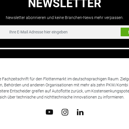
NEWSLETTER
Newsletter abonnieren und keine Branchen-News mehr verpassen.
de Fachzeitschrift für den Flottenmarkt im deutschsprachigen Raum. Zie
en, Behörden und anderen Organisationen mit mehr als zehn PKW/Kombi 
itere Entscheider greifen auf Autoflotte zurück, um Kostensenkungspote
ich über technische und nichttechnische Innovationen zu informieren.