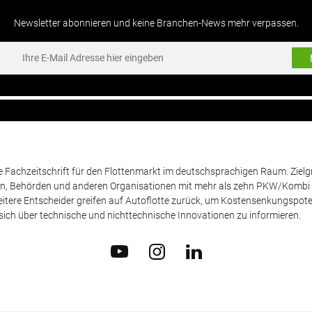
Newsletter abonnieren und keine Branchen-News mehr verpassen.
de Fachzeitschrift für den Flottenmarkt im deutschsprachigen Raum. Zie
en, Behörden und anderen Organisationen mit mehr als zehn PKW/Kombi 
itere Entscheider greifen auf Autoflotte zurück, um Kostensenkungspote
ich über technische und nichttechnische Innovationen zu informieren.