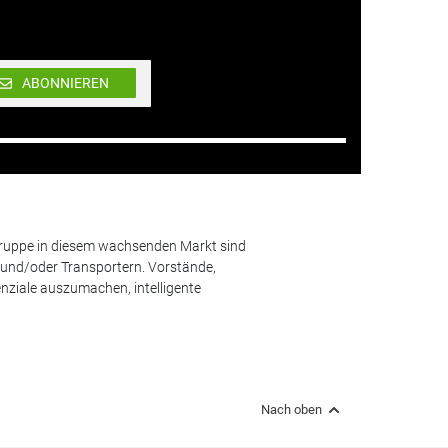
ABONNIEREN
lgruppe in diesem wachsenden Markt sind
und/oder Transportern. Vorstände,
nziale auszumachen, intelligente
Nach oben