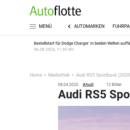
KWISSEN
RECHT & STEUERN
MENÜ
AUTOMARKEN
FUHRPA
Bestellstart für Dodge Charger: In beiden Welten auffäl
06.08.2026, 11:30 Uhr
Home
Mediathek
Audi RS5 Sportback (2020
08.04.2020
#Audi
12 Bilder
Audi RS5 Spo