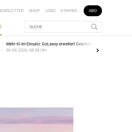
NEWSLETTER
SHOP
JOBS
E-PAPER
ABO
K
Mehr KI im Einsatz: GoLeasy erweitert Geschäftsleitung
BYD 
06.08.2026, 08:58 Uhr
05.0