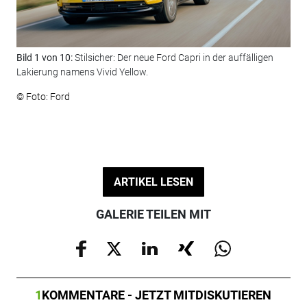
Bild 1 von 10:
Stilsicher: Der neue Ford Capri in der auffälligen
Bil
Lakierung namens Vivid Yellow.
For
© Foto: Ford
© F
ARTIKEL LESEN
GALERIE TEILEN MIT
1
KOMMENTARE - JETZT MITDISKUTIEREN